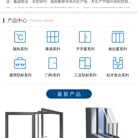
涂、氟碳喷涂、木纹转印、隔热断桥等系列生产线，年生产节能环保铝型材7万
吨。公司先后通过IS09001质量管理体系认证、ISO14001环境管理体系认证、
0HSAS45001职业健康安全管理体系认证、IATF16949汽车行业质量管理体系
产品中心
Product center
认证和中国绿色建材产品认证。公司先后荣获山东省专精特新中小企业、山东
省高新技术企业、山东省科技型中小企业荣誉称号。“客户的满意，巨利的追
求”。不断的改进和完善质量管理，不断的提高售后服务水平，持续向客户提供
一流的产品和一流的服务，是我们巨利人孜孜以求的永恒目标，我们愿与广大
隔热系列
幕墙系列
平开窗系列
推拉窗系列
业务同仁共同努力，共创双赢，不断发展，走向更加辉煌的明天。
通用型材系列
门料系列
工业型材系列
铝木复合系列
· 最 新 产 品 ·