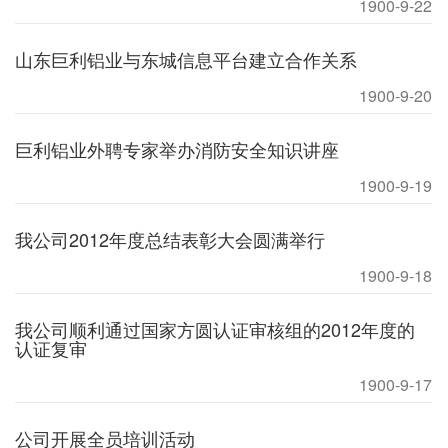
1900-9-22
山东巨利铝业与东城信息平台建立合作关系
1900-9-20
巨利铝业外聘专家举办消防安全知识讲座
1900-9-19
我公司2012年度总结表彰大会圆满举行
1900-9-18
我公司顺利通过国家方圆认证审核组的2012年度的
认证复审
1900-9-17
公司开展全员培训活动